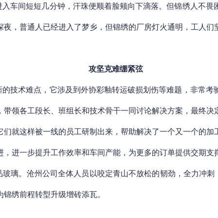
进入车间短短几分钟，汗珠便顺着脸颊向下滴落。但锦绣人不畏
深夜，普通人已经进入了梦乡，但锦绣的厂房灯火通明，工人们
攻坚克难绷紧弦
新的技术难点，它涉及到外协彩釉转运破损划伤等难题，非常考
，带领各工段长、班组长和技术骨干一同讨论解决方案，最终决
它们就这样被一线的员工研制出来，帮助解决了一个又一个的加
进，进一步提升工作效率和车间产能，为更多的订单提供交期支
玻璃。沧州公司全体人员以咬定青山不放松的韧劲，全力冲刺，
为锦绣前程转型升级增砖添瓦。